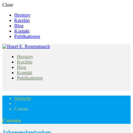
Close
Herstory
Kurzbio
Blog
Kontakt
Publikationen
Netzpräsenz
Herstory
Hazel E. Rosenstrauch
Kurzbio
Blog
Kontakt
Publikationen
Startseite
/
Corona
Corona
Jahresendgedanken